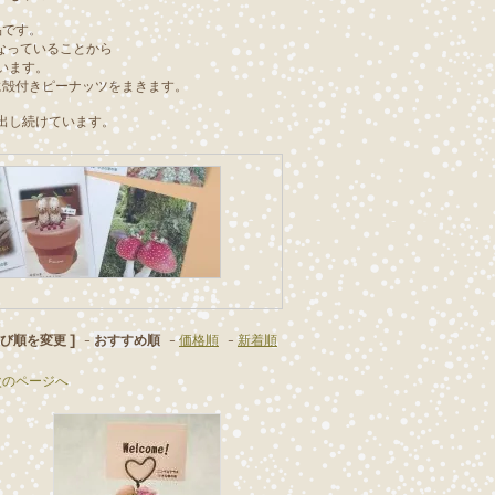
品です。
なっていることから
います。
に殻付きピーナッツをまきます。
出し続けています。
並び順を変更 ]
-
おすすめ順
-
価格順
-
新着順
次のページへ