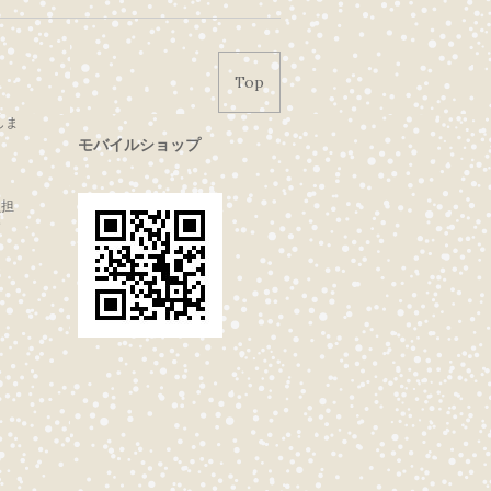
Top
しま
モバイルショップ
負担
合
。