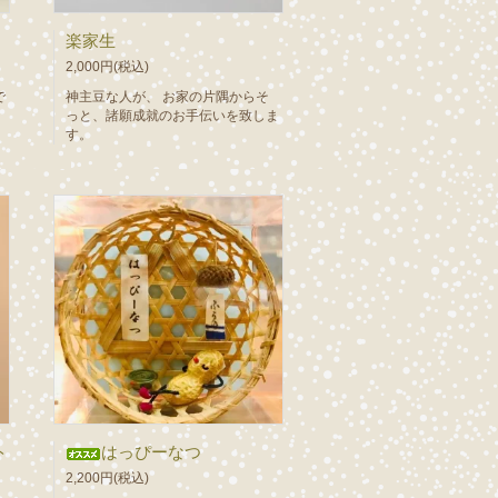
楽家生
2,000円(税込)
で
神主豆な人が、 お家の片隅からそ
っと、諸願成就のお手伝いを致しま
す。
ト
はっぴーなつ
2,200円(税込)