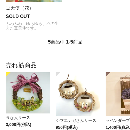
豆天使（花）
SOLD OUT
ふわふわ、ゆらゆら、羽の生
えた豆天使です。
5
1
5
商品中
-
商品
売れ筋商品
豆な人リース
シマエナガさんリース
ラベンダープ
3,000円(税込)
950円(税込)
1,400円(税込