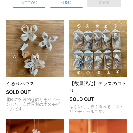
おすすめ順
価格順
新着順
くるりハウス
【数量限定】テラスのコト
リ
SOLD OUT
SOLD OUT
北欧の伝統的な飾りをイメー
ジした、自然素材の木のモビ
ゆらゆら可愛く揺れる、コト
ールです。
リのモビールです。