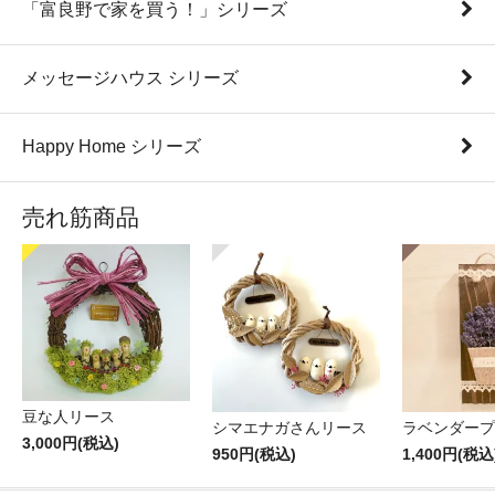
「富良野で家を買う！」シリーズ
メッセージハウス シリーズ
Happy Home シリーズ
売れ筋商品
豆な人リース
シマエナガさんリース
ラベンダープ
3,000円(税込)
950円(税込)
1,400円(税込